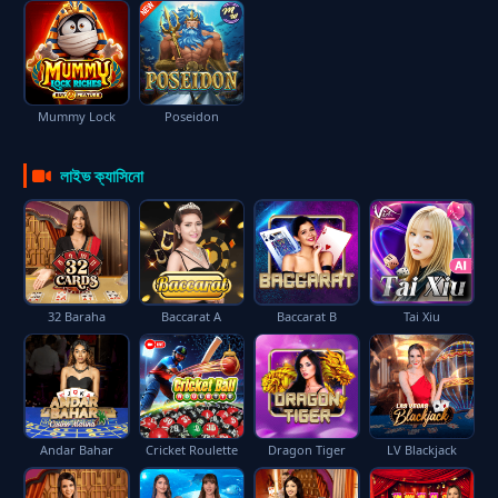
Mummy Lock
Poseidon
লাইভ ক্যাসিনো
32 Baraha
Baccarat A
Baccarat B
Tai Xiu
Andar Bahar
Cricket Roulette
Dragon Tiger
LV Blackjack