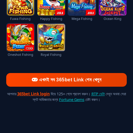
Fuwa Fishing
Happy Fishing
Mega Fishing
Ocean King
Oneshot Fishing
Royal Fishing
এখনই সব 365bet Link গেম খেলুন
আপনার
365bet Link login
দিয়ে 125+ গেমে প্রবেশ করুন।
RTP ডেটা
দেখুন অথবা সেরা
স্লট অভিজ্ঞতার জন্য
Fortune Gems
চেষ্টা করুন।