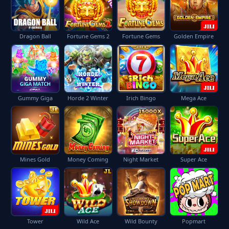
Dragon Ball
Fortune Gems 2
Fortune Gems
Golden Empire
Gummy Giga
Horde 2 Winter
Irich Bingo
Mega Ace
Mines Gold
Money Coming
Night Market
Super Ace
Tower
Wild Ace
Wild Bounty
Popmart