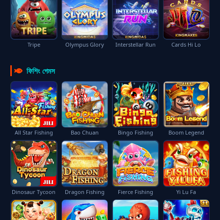
Tripe
Olympus Glory
Interstellar Run
Cards Hi Lo
ফিশিং গেমস
All Star Fishing
Bao Chuan
Bingo Fishing
Boom Legend
Dinosaur Tycoon
Dragon Fishing
Fierce Fishing
Yi Lu Fa