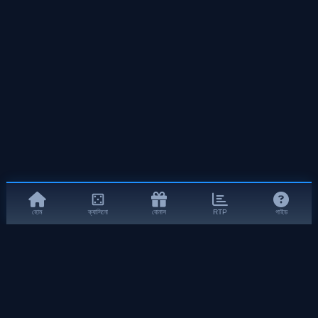
casino
হোম
ক্যাসিনো
বোনাস
RTP
গাইড
365bet Link
হলো বাংলাদেশের খেলোয়াড়দের জন্য বিশ্বস্ত অনলাইন ক্যাসিনো, যেখানে স্লট,
লাইভ ডিলার, ফিশিং এবং কার্ড গেমসহ 125+ প্রিমিয়াম গেম রয়েছে।
সেরা 365bet Link অ্যাপে নিরাপদ GCash ও Maya পেমেন্টের মাধ্যমে নিশ্চিন্তে খেলুন।
এখনই খেলুন
অ্যাপ ডাউনলোড
বোনাস নিন