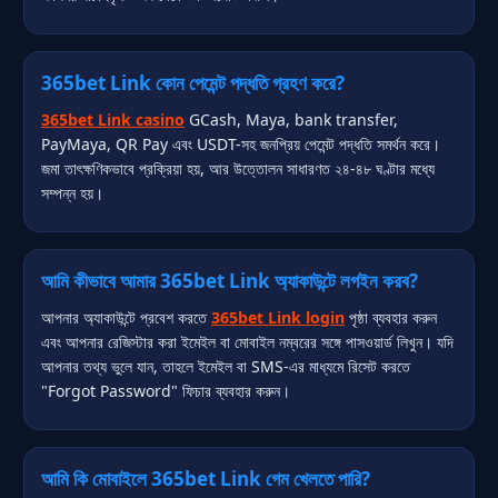
365bet Link কোন পেমেন্ট পদ্ধতি গ্রহণ করে?
365bet Link casino
GCash, Maya, bank transfer,
PayMaya, QR Pay এবং USDT-সহ জনপ্রিয় পেমেন্ট পদ্ধতি সমর্থন করে।
জমা তাৎক্ষণিকভাবে প্রক্রিয়া হয়, আর উত্তোলন সাধারণত ২৪-৪৮ ঘণ্টার মধ্যে
সম্পন্ন হয়।
আমি কীভাবে আমার 365bet Link অ্যাকাউন্টে লগইন করব?
আপনার অ্যাকাউন্টে প্রবেশ করতে
365bet Link login
পৃষ্ঠা ব্যবহার করুন
এবং আপনার রেজিস্টার করা ইমেইল বা মোবাইল নম্বরের সঙ্গে পাসওয়ার্ড লিখুন। যদি
আপনার তথ্য ভুলে যান, তাহলে ইমেইল বা SMS-এর মাধ্যমে রিসেট করতে
"Forgot Password" ফিচার ব্যবহার করুন।
আমি কি মোবাইলে 365bet Link গেম খেলতে পারি?