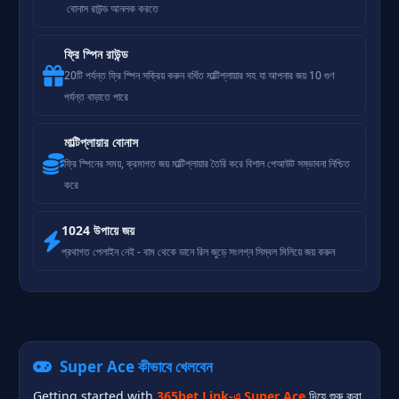
বোনাস রাউন্ড আনলক করতে
ফ্রি স্পিন রাউন্ড
20টি পর্যন্ত ফ্রি স্পিন সক্রিয় করুন বর্ধিত মাল্টিপ্লায়ার সহ যা আপনার জয় 10 গুণ
পর্যন্ত বাড়াতে পারে
মাল্টিপ্লায়ার বোনাস
ফ্রি স্পিনের সময়, ক্রমাগত জয় মাল্টিপ্লায়ার তৈরি করে বিশাল পেআউট সম্ভাবনা নিশ্চিত
করে
1024 উপায়ে জয়
প্রথাগত পেলাইন নেই - বাম থেকে ডানে রিল জুড়ে সংলগ্ন সিম্বল মিলিয়ে জয় করুন
Super Ace কীভাবে খেলবেন
Getting started with
365bet Link-এ Super Ace
দিয়ে শুরু করা